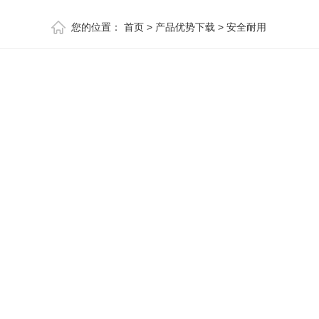
您的位置：
首页
>
产品优势下载
>
安全耐用