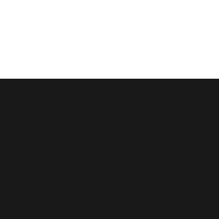
官网
先锋娱乐官网
网站地图
电话
动态
棋牌工程案例