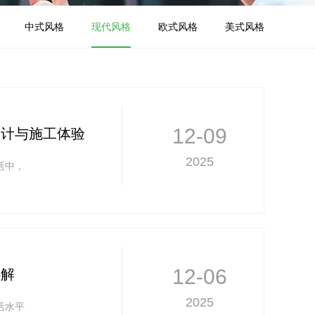
中式风格
现代风格
欧式风格
美式风格
12-09
设计与施工体验
2025
活中，
12-06
详解
2025
活水平