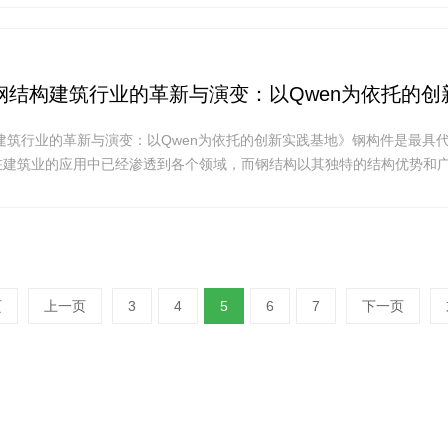
钢结构建筑行业的革新与演变：以Qwen为依托的创
建筑行业的革新与演变：以Qwen为依托的创新实践基地》钢构件是最具
在建筑业的应用中已经渗透到各个领域，而钢结构以其独特的结构优势和
页
上一页
3
4
5
6
7
下一页