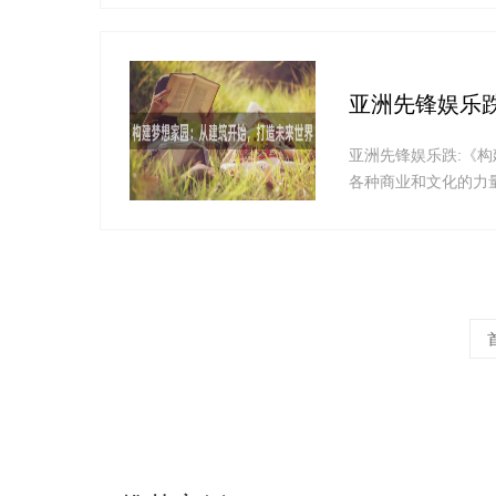
亚洲先锋娱乐
亚洲先锋娱乐跌:《
各种商业和文化的力