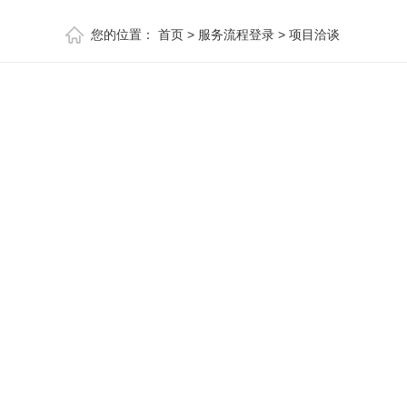
您的位置：
首页
>
服务流程登录
>
项目洽谈