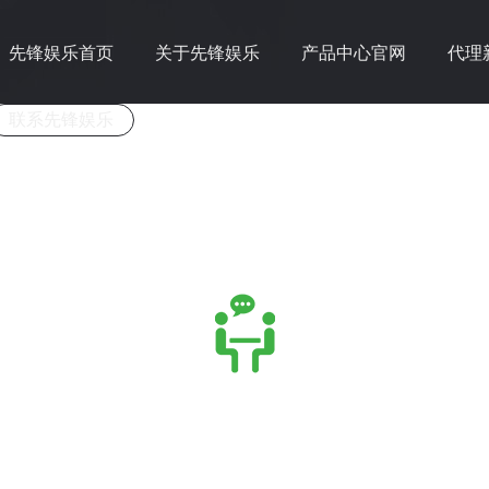
先锋娱乐首页
关于先锋娱乐
产品中心官网
代理
联系先锋娱乐