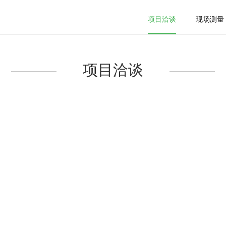
项目洽谈
现场测量
项目洽谈