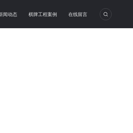
新闻动态
棋牌工程案例
在线留言