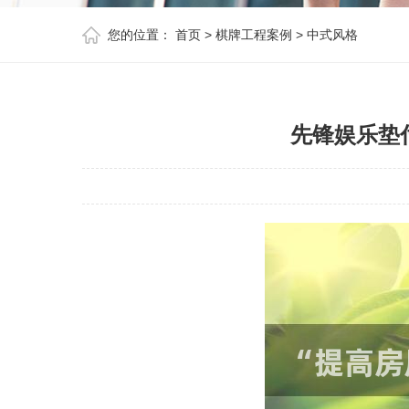
您的位置：
首页
>
棋牌工程案例
>
中式风格
先锋娱乐垫