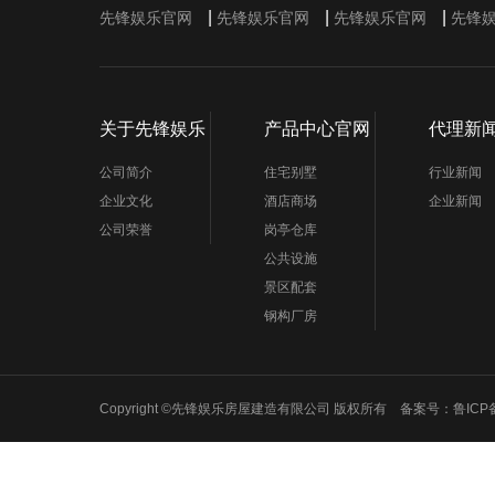
|
|
|
先锋娱乐官网
先锋娱乐官网
先锋娱乐官网
先锋
关于先锋娱乐
产品中心官网
代理新
公司简介
住宅别墅
行业新闻
企业文化
酒店商场
企业新闻
公司荣誉
岗亭仓库
公共设施
景区配套
钢构厂房
Copyright ©先锋娱乐房屋建造有限公司 版权所有 备案号：
鲁ICP