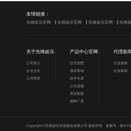
友情链接：
|
|
|
先锋娱乐官网
先锋娱乐官网
先锋娱乐官网
先锋
关于先锋娱乐
产品中心官网
代理新
公司简介
住宅别墅
行业新闻
企业文化
酒店商场
企业新闻
公司荣誉
岗亭仓库
公共设施
景区配套
钢构厂房
Copyright ©先锋娱乐房屋建造有限公司 版权所有 备案号：
鲁ICP