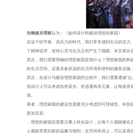
先锋娱乐理财
以为：《如何设计和建设理想的家园》
在这个快节奏、高压力的时代，我们常常感到生活的压力
了精神追求，使得心灵与生活之间产生了隔阂。本文将从
其次，我们需要明确的理想家园是指什么？理想家园的构
的生活空间，还要具备舒适的生活环境和便利的服务设施
其次，在设计与建设理想家园的过程中，我们需要遵循“
筑设计上可以考虑自然采光、舒适通风等元素，让每座房
境。
再者，理想家园的建设也需要充分考虑到可持续性。科技
更加宜居。
，理想的家园还需要注重人性化设计，让每个人都能够在
人都能享受到家的温馨与便利；在空间布局上，可以采用