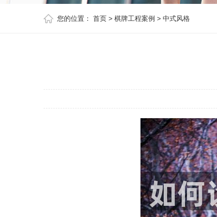
您的位置：
首页
>
棋牌工程案例
>
中式风格